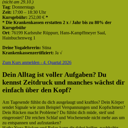
(nicht am 29.10.)
Tag
: Donnerstags
Zeit:
17:00 – 18:30 Uhr
Kursgebühr:
252,00 €
*
* Die Krankenkassen erstatten 2 x / Jahr bis zu 80% der
Kursgebühr
Ort
: 76199 Karlsruhe Rüppurr, Hans-Kampffmeyer Saal,
Hainbuchenweg 1
Deine Yogalehrerin:
Stina
Krankenkassenzertifiziert:
Ja √
Zum Kurs anmelden - 4. Quartal 2026
Dein Alltag ist voller Aufgaben? Du
kennst Zeitdruck und manches wächst dir
einfach über den Kopf?
Am Tagesende fühlst du dich ausgelaugt und kraftlos? Dein Körper
sendet Signale wie zum Beispiel Verspannungen und Kopfschmerz?
Dein Rücken macht Probleme? Du fühlst dich müde, steif und
eingerostet? Dir reichen Schlaf und Wochenende nicht mehr aus um
zu entspannen und aufzutanken?
Hatha Yoga Rücken und Relax kann dir dabei helfen, nachhaltig