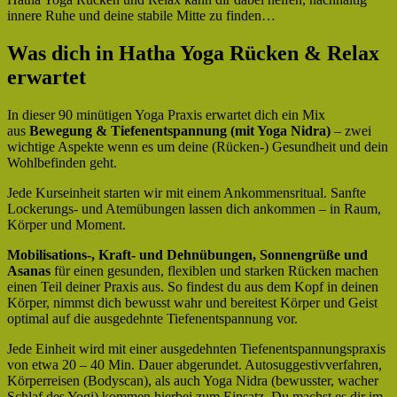
innere Ruhe und deine stabile Mitte zu finden…
Was dich in Hatha Yoga Rücken & Relax
erwartet
In dieser 90 minütigen Yoga Praxis erwartet dich ein Mix
aus
Bewegung & Tiefenentspannung (mit Yoga Nidra)
– zwei
wichtige Aspekte wenn es um deine (Rücken-) Gesundheit und dein
Wohlbefinden geht.
Jede Kurseinheit starten wir mit einem Ankommensritual. Sanfte
Lockerungs- und Atemübungen lassen dich ankommen – in Raum,
Körper und Moment.
Mobilisations-, Kraft- und Dehnübungen, Sonnengrüße und
Asanas
für einen gesunden, flexiblen und starken Rücken machen
einen Teil deiner Praxis aus. So findest du aus dem Kopf in deinen
Körper, nimmst dich bewusst wahr und bereitest Körper und Geist
optimal auf die ausgedehnte Tiefenentspannung vor.
Jede Einheit wird mit einer ausgedehnten Tiefenentspannungspraxis
von etwa 20 – 40 Min. Dauer abgerundet. Autosuggestivverfahren,
Körperreisen (Bodyscan), als auch Yoga Nidra (bewusster, wacher
Schlaf des Yogi) kommen hierbei zum Einsatz. Du machst es dir im